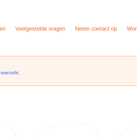
ten
Veelgestelde vragen
Neem contact op
Word
 overzicht
.
Partners & organisaties