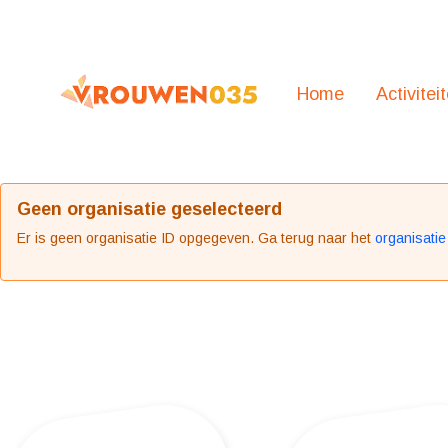
Overslaan en naar hoofdinhoud gaan
Toegankelijkheidsmenu openen
Home
Activitei
Geen organisatie geselecteerd
Er is geen organisatie ID opgegeven. Ga terug naar het
organisatie